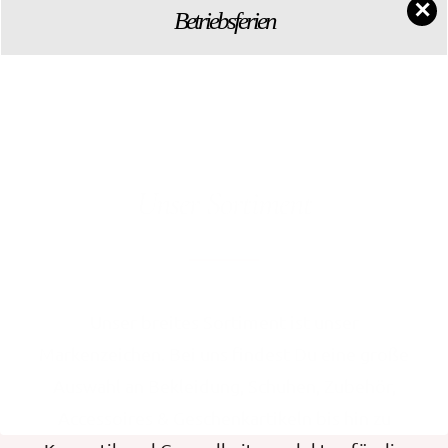
✕
Betriebsferien
Unser Sortiment
Unser breites Sortiment ist unser
Markenzeichen. Bei uns findest Du eine große
Auswahl an Bekleidung, Schuhen, Zubehör,
Accessoires & Geschenkartikeln bis hin zu